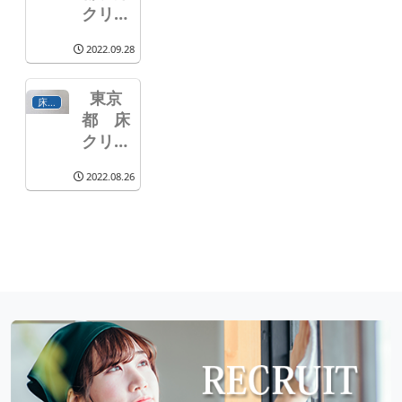
クリー
ニング
2022.09.28
東京
床クリーニング
都 床
クリー
ニング
2022.08.26
の御依
頼で
す。