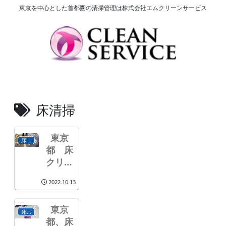
東京を中心とした首都圏の清掃管理は株式会社エムクリーンサービス
床清掃
東京
床クリーニング
都 床
クリー
ニン
2022.10.13
グ・防
滑作業
東京
の御依
床クリーニング
都、床
頼。